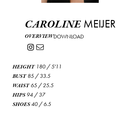
MEIJER
CAROLINE
OVERVIEW
DOWNLOAD
180
/
5'11
HEIGHT
85
/
33.5
BUST
65
/
25.5
WAIST
94
/
37
HIPS
40
/
6.5
SHOES