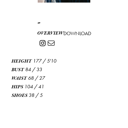
-
OVERVIEW
DOWNLOAD
177
/
5'10
HEIGHT
84
/
33
BUST
68
/
27
WAIST
104
/
41
HIPS
38
/
5
SHOES