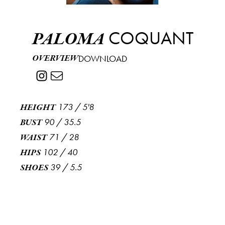
COQUANT
PALOMA
OVERVIEW
DOWNLOAD
173
/
5'8
HEIGHT
90
/
35.5
BUST
71
/
28
WAIST
102
/
40
HIPS
39
/
5.5
SHOES