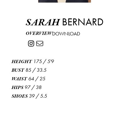
BERNARD
SARAH
OVERVIEW
DOWNLOAD
175
/
5'9
HEIGHT
85
/
33.5
BUST
64
/
25
WAIST
97
/
38
HIPS
39
/
5.5
SHOES