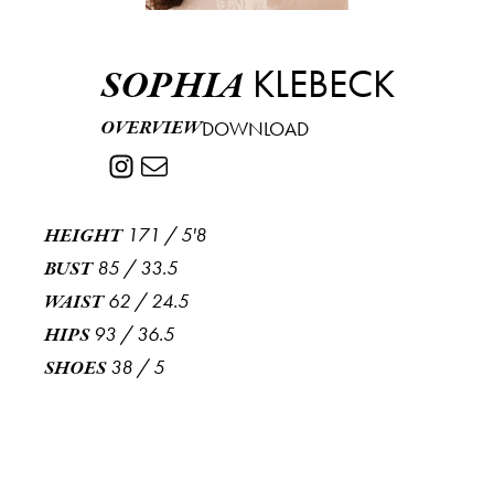
KLEBECK
SOPHIA
OVERVIEW
DOWNLOAD
171
/
5'8
HEIGHT
85
/
33.5
BUST
62
/
24.5
WAIST
93
/
36.5
HIPS
38
/
5
SHOES